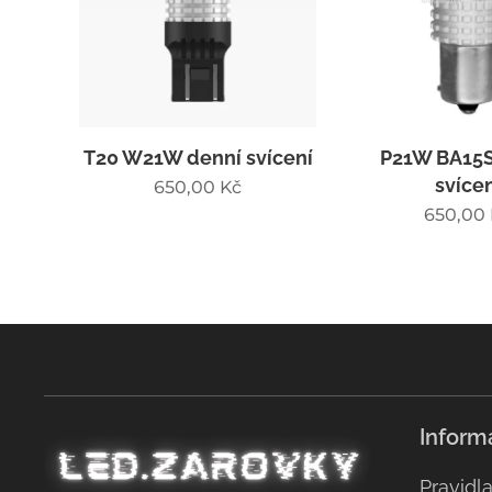
T20 W21W denní svícení
P21W BA15S
svícen
650,00
Kč
650,00
Inform
Pravidl