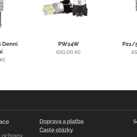
 Denní
PW24W
P21/
í
650,00
Kč
6
Kč
ace
Doprava a platba
S
Časté otázky
a ochrany