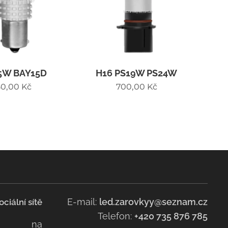
5W BAY15D
H16 PS19W PS24W
50,00
Kč
700,00
Kč
E-mail:
led.zarovkyy@seznam.cz
ociální sítě
Telefon:
+420 735 876 785
na