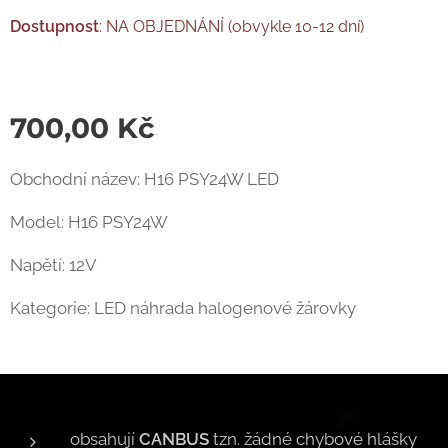
Dostupnost
:
NA OBJEDNÁNÍ (obvykle 10-12 dní)
700,00
Kč
Obchodní název: H16 PSY24W LED
Model: H16 PSY24W
Napětí: 12V
Kategorie: LED náhrada halogenové žárovky
obsahují
CANBUS
tzn. žádné chybové hlášky