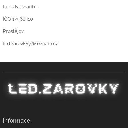
Leoš Nesvadba
IČO 17960410
Prostějov
led.zarovkyy@seznam.cz
Informace