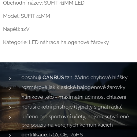
Obchodní název: SUFIT 41MM LED
Model: SUFIT 41MM
Napětí: 12V
Kategorie: LED náhrada halogenové žárovky
obsahují
CANBUS
tzn. žádné chybové hlášky
rozměrově jak klasické halogenové žárovky
hliníkové tělo - maximální účinnost chlazení
neruší okolní přístroje (typicky signál rádia)
určeno pro sportovní účely, nejsou schválené
pro použití na veřejných komunikacích
certifikace
: R10, CE, RoHS