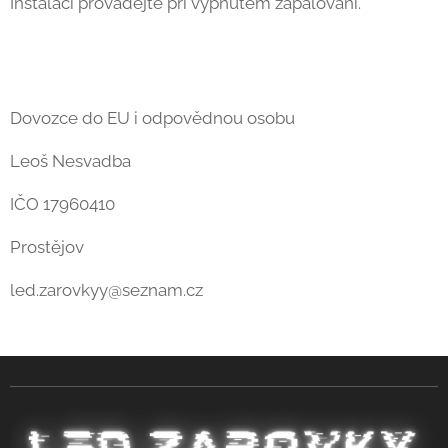
Instalaci provádějte při vypnutém zapalování.
Dovozce do EU i odpovědnou osobu
Leoš Nesvadba
IČO 17960410
Prostějov
led.zarovkyy@seznam.cz