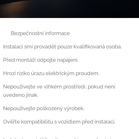
⚠ Bezpečnostní informace
Instalaci smí provádět pouze kvalifikovaná osoba.
Před montáží odpojte napájení.
Hrozí riziko úrazu elektrickým proudem.
Nepoužívejte ve vlhkém prostředí, pokud není
uvedeno jinak.
Nepoužívejte poškozený výrobek.
Ověřte kompatibilitu s vozidlem před instalací.