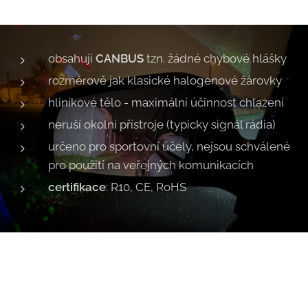
obsahují
CANBUS
tzn. žádné chybové hlášky
rozměrově jak klasické halogenové žárovky
hliníkové tělo - maximální účinnost chlazení
neruší okolní přístroje (typicky signál rádia)
určeno pro sportovní účely, nejsou schválené
pro použití na veřejných komunikacích
certifikace
: R10, CE, RoHS