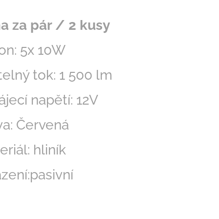
a za pár / 2 kusy
kon: 5x 10W
telný tok: 1 500 lm
jecí napětí: 12V
va: Červená
riál: hliník
azení:pasivní