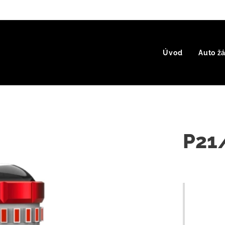
Úvod
Auto ž
P21