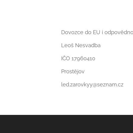
Dovozce do EU i odpovědn
Leoš Nesvadba
IČO 17960410
Prostějov
led.zarovkyy@seznam.cz