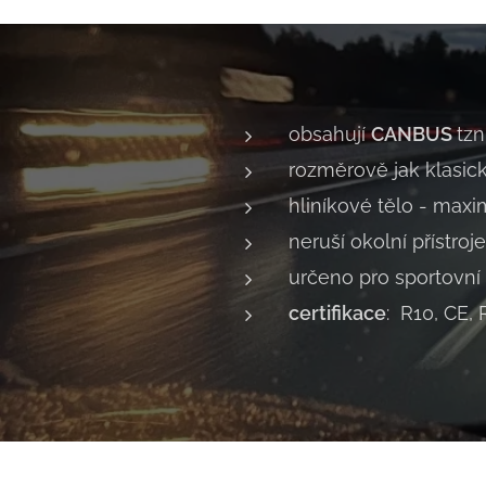
obsahují
CANBUS
tzn
rozměrově jak klasic
hliníkové tělo - maxi
neruší okolní přístroje
určeno pro sportovní
certifikace
: R10, CE,