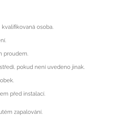
 kvalifikovaná osoba.
ní.
ým proudem.
tředí, pokud není uvedeno jinak.
obek.
em před instalací.
nutém zapalování.