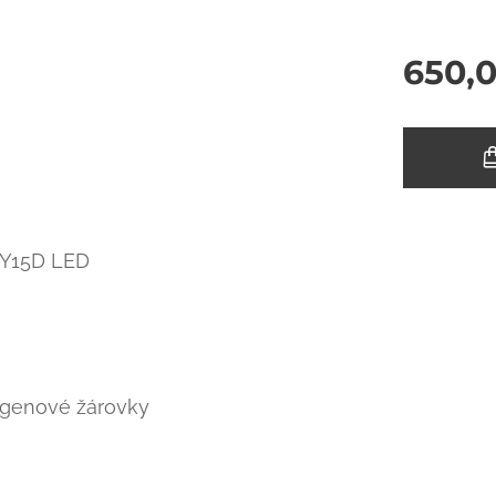
650,
AY15D LED
ogenové žárovky