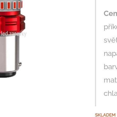
Cen
pří
svě
napá
bar
mate
chl
SKLADEM