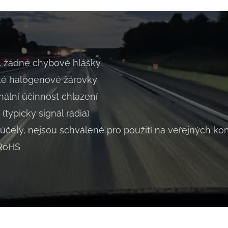
. žádné chybové hlášky
ké halogenové žárovky
mální účinnost chlazení
 (typicky signál rádia)
 účely, nejsou schválené pro použití na veřejných k
 RoHS