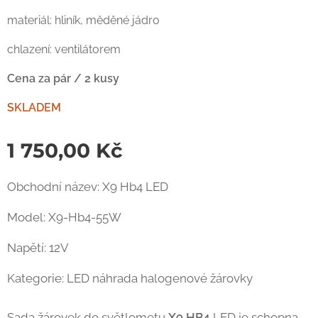
materiál: hliník, měděné jádro
chlazení: ventilátorem
Cena za pár / 2 kusy
SKLADEM
1 750,00
Kč
Obchodní název: X9 Hb4 LED
Model: X9-Hb4-55W
Napětí: 12V
Kategorie: LED náhrada halogenové žárovky
Sada žárovek do světlometu
X9
HB4
LED je schopna