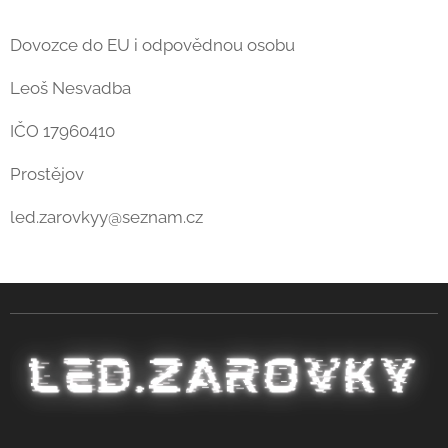
Dovozce do EU i odpovědnou osobu
Leoš Nesvadba
IČO 17960410
Prostějov
led.zarovkyy@seznam.cz