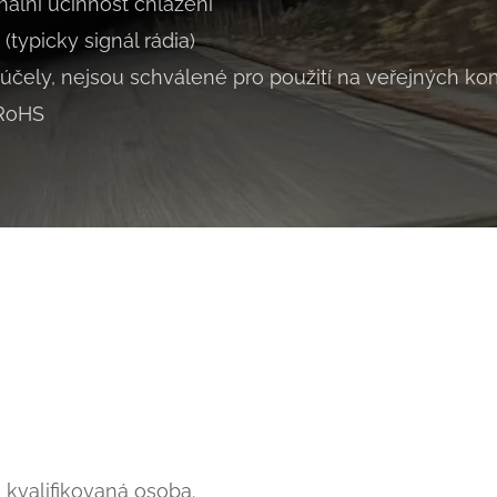
mální účinnost chlazení
 (typicky signál rádia)
 účely, nejsou schválené pro použití na veřejných k
 RoHS
 kvalifikovaná osoba.