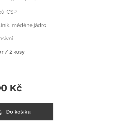
pů: CSP
hliník, měděné jádro
asivní
r / 2 kusy
00
Kč
Do košíku