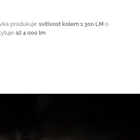
vka produkuje
svítivost kolem 1 300 LM
o
kytuje
až 4 000 lm