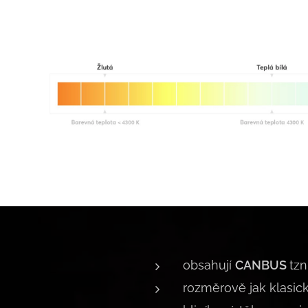
obsahují
CANBUS
tzn
rozměrově jak klasic