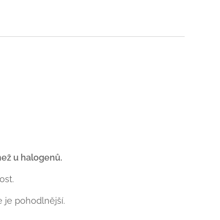
než u halogenů.
st.
e je pohodlnější.