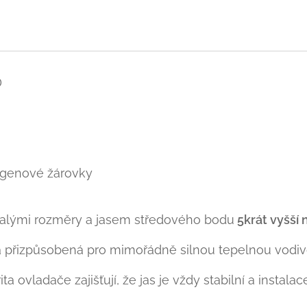
D
ogenové žárovky
alými rozměry a jasem středového bodu
5krát vyšší 
přizpůsobená pro mimořádně silnou tepelnou vodivo
a ovladače zajišťují, že jas je vždy stabilní a instalac