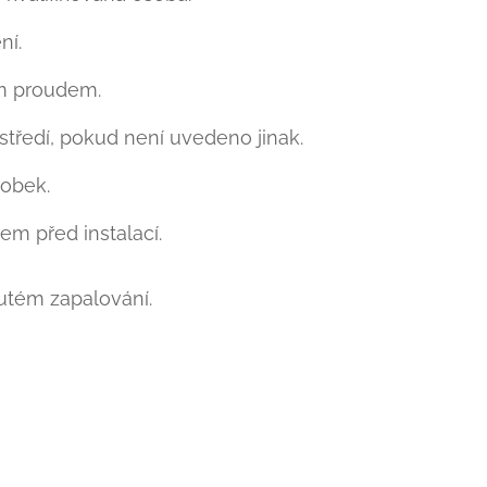
ní.
ým proudem.
tředí, pokud není uvedeno jinak.
obek.
em před instalací.
nutém zapalování.