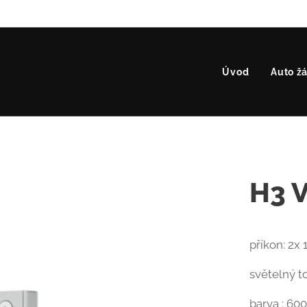
Úvod
Auto ž
H3 
příkon: 2x
světelný t
barva : 600