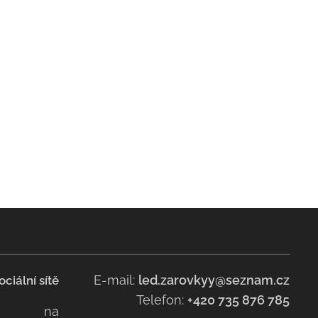
E-mail:
led.zarovkyy@seznam.cz
ociální sítě
Telefon:
+420 735 876 785
na