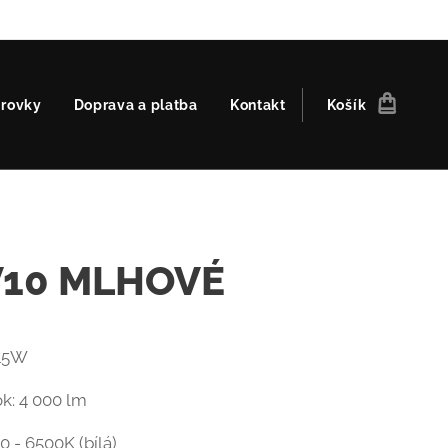
árovky
Doprava a platba
Kontakt
Košík
V10 MLHOVÉ
 15W
ok: 4 000 lm
0 - 6500K (bílá)