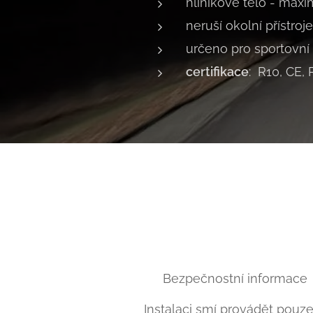
hliníkové tělo - maxi
neruší okolní přístroje
určeno pro sportovní
certifikace
: R10, CE,
⚠ Bezpečnostní informace
Instalaci smí provádět pouze