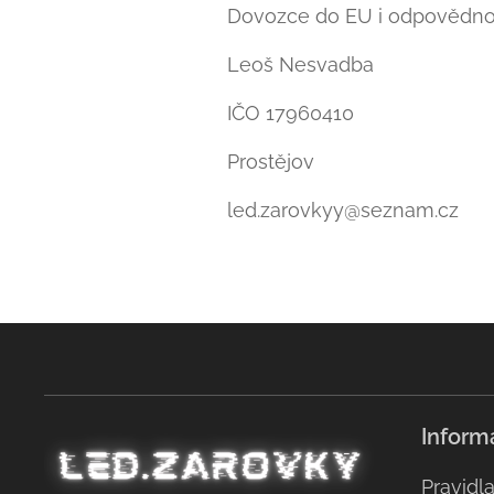
Dovozce do EU i odpovědn
Leoš Nesvadba
IČO 17960410
Prostějov
led.zarovkyy@seznam.cz
Inform
Pravidl