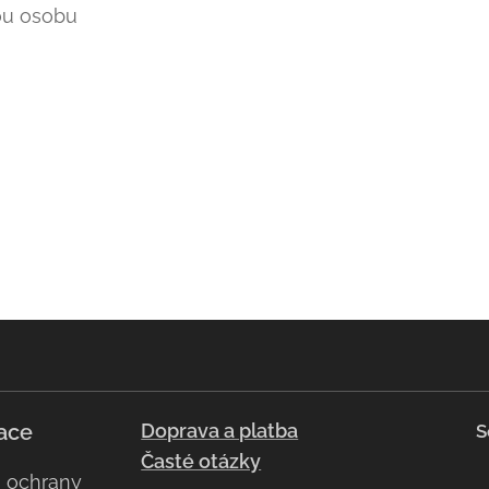
ou osobu
ace
Doprava a platba
S
Časté otázky
a ochrany