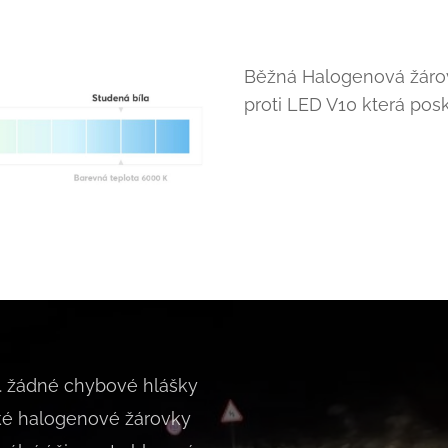
Běžná Halogenová žáro
proti LED V10 která pos
. žádné chybové hlášky
ké halogenové žárovky