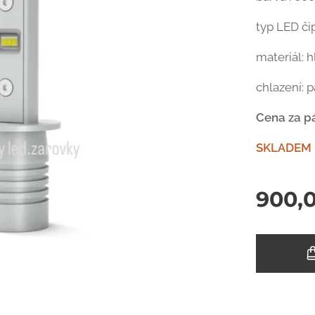
typ LED či
materiál: 
chlazení: p
Cena za pá
SKLADEM
900,