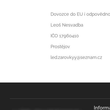
Dovozce do EU i odpovědn
Leoš Nesvadba
IČO 17960410
Prostějov
led.zarovkyy@seznam.cz
Inform