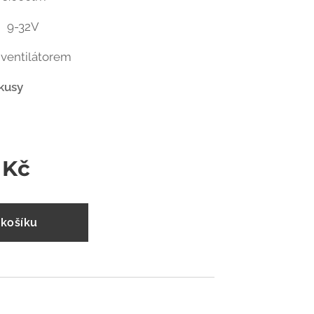
í:
9-32V
ilátorem
 kusy
Kč
 košíku