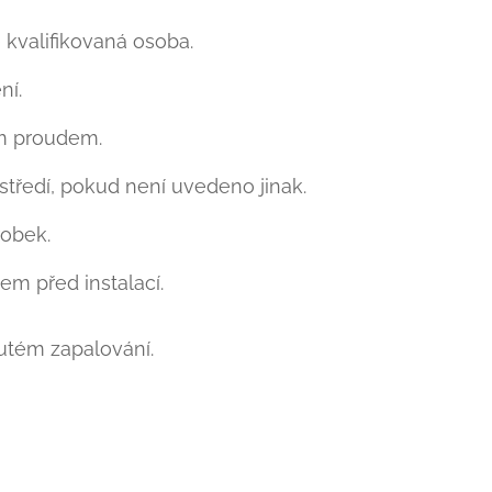
 kvalifikovaná osoba.
ní.
ým proudem.
tředí, pokud není uvedeno jinak.
obek.
em před instalací.
nutém zapalování.