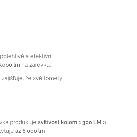
spolehlivé a efektivní
6.000 lm
na žárovku.
zajišťuje, že světlomety
vka produkuje
svítivost kolem 1 300 LM
o
kytuje
až 6 000 lm