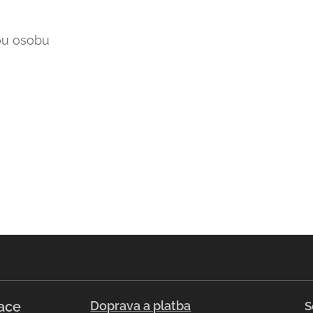
ou osobu
ace
Doprava a platba
S