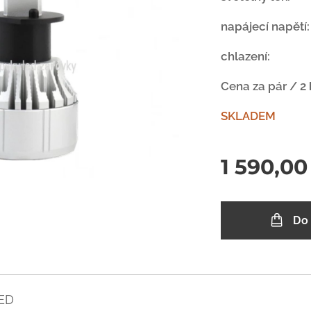
napájecí napět
chlazení:
vent
Cena za pár / 2
SKLADEM
1 590,00
Do
LED