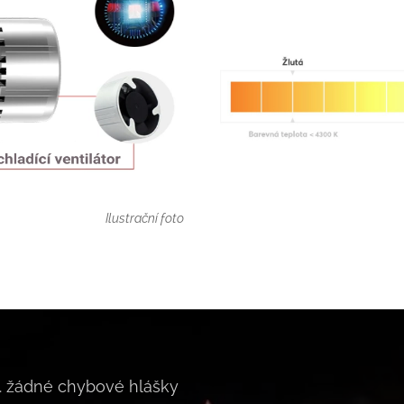
Ilustrační foto
. žádné chybové hlášky