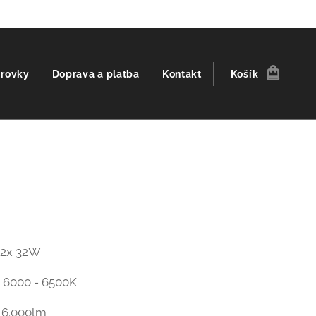
árovky
Doprava a platba
Kontakt
Košík
0
:
2x 32W
00 - 6500K
000lm