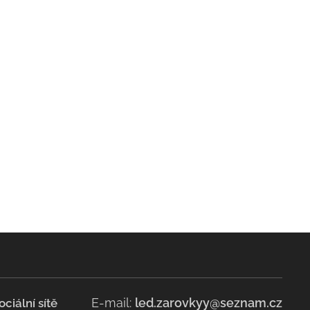
E-mail:
led.zarovkyy@seznam.cz
ociální sítě