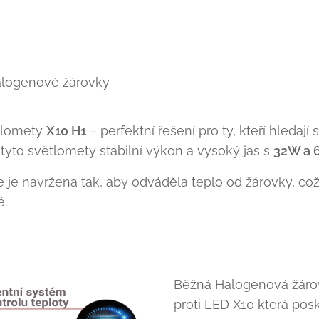
alogenové žárovky
tlomety
X10 H1
– perfektní řešení pro ty, kteří hledají 
í tyto světlomety stabilní výkon a vysoký jas s
32W a 
je navržena tak, aby odváděla teplo od žárovky, což 
é.
Běžná Halogenová žáro
proti LED X10 která pos