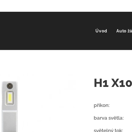
Úvod
Auto ž
H1 X1
příkon
barva světla:
60
světelný tok:
6.