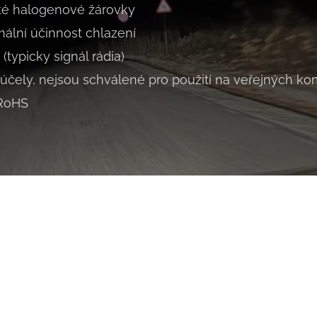
ké halogenové žárovky
mální účinnost chlazení
 (typicky signál rádia)
 účely, nejsou schválené pro použití na veřejných k
 RoHS