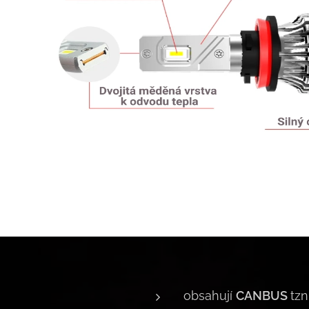
obsahují
CANBUS
tzn