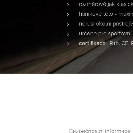
rozměrově jak klasic
hliníkové tělo - maxi
neruší okolní přístroje
určeno pro sportovní
certifikace
: R10, CE,
⚠ Bezpečnostní informace