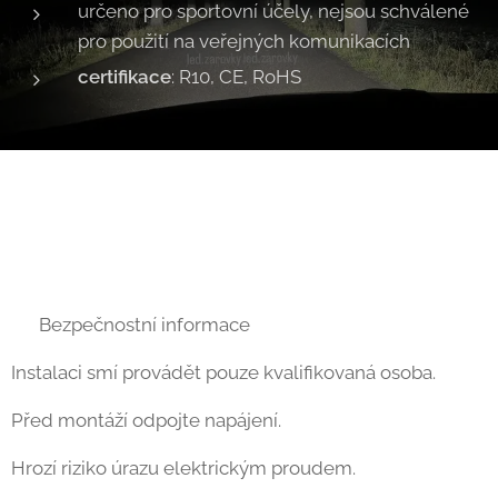
určeno pro sportovní účely, nejsou schválené
pro použití na veřejných komunikacích
certifikace
: R10, CE, RoHS
⚠ Bezpečnostní informace
Instalaci smí provádět pouze kvalifikovaná osoba.
Před montáží odpojte napájení.
Hrozí riziko úrazu elektrickým proudem.