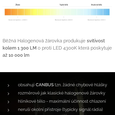
Běžná Halogenová žárovka produkuje
svítivost
kolem 1 300 LM
o proti LED 4300K která poskytuje
až 10 000 lm
obsahují
CANBUS
tzn. žádné chybové hlášky
rozměrově jak klasické halogenové žárovky
hliníkové tělo - maximální účinnost chlazení
neruší okolní přístroje (typicky signál rádia)