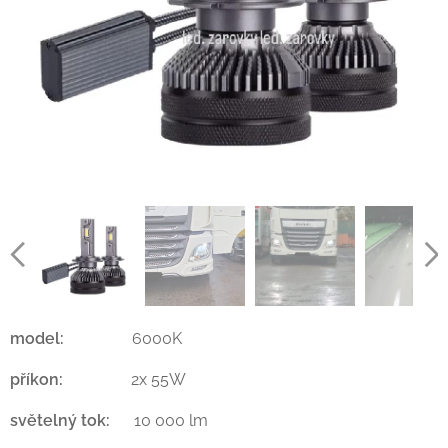
model
:
6000K
příkon:
2x 55W
světelný tok:
10 000 lm