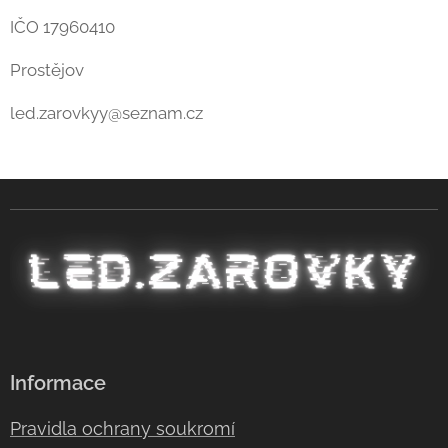
IČO 17960410
Prostějov
led.zarovkyy@seznam.cz
Informace
Pravidla ochrany soukromí