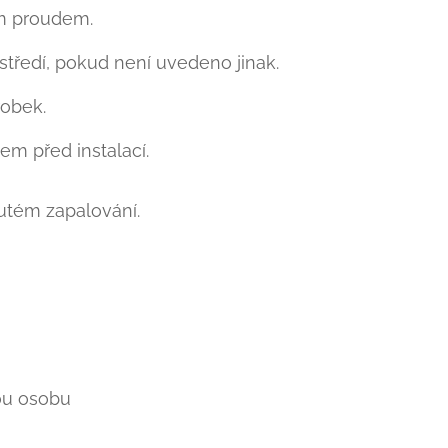
ým proudem.
tředí, pokud není uvedeno jinak.
obek.
em před instalací.
nutém zapalování.
ou osobu