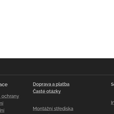
ace
Doprava a platba
S
Časté otázky
a ochrany
I
mí
Montážní střediska
ní