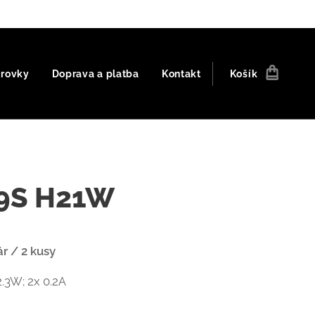
árovky
Doprava a platba
Kontakt
Košík
9S H21W
r / 2 kusy
2.3W; 2x 0.2A