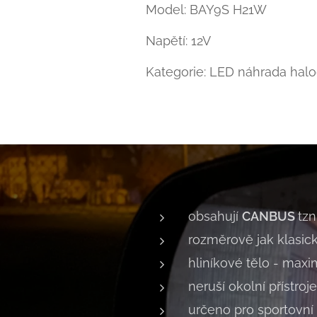
Model:
BAY9S H21W
Napětí: 12V
Kategorie: LED náhrada hal
obsahují
CANBUS
tzn
rozměrově jak klasic
hliníkové tělo - maxi
neruší okolní přístroje
určeno pro sportovní