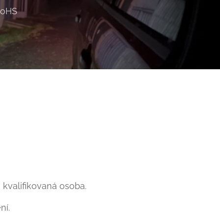
 RoHS
 kvalifikovaná osoba.
ní.