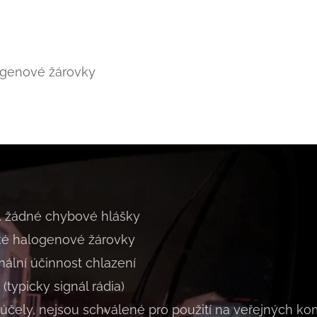
ogenové žárovky
. žádné chybové hlášky
ké halogenové žárovky
mální účinnost chlazení
 (typicky signál rádia)
 účely, nejsou schválené pro použití na veřejných k