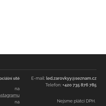
E-mail:
led.zarovkyy@seznam.cz
ociální sítě
Telefon:
+420 735 876 785
na
nstagramu
Nejsme plátci DPH.
na