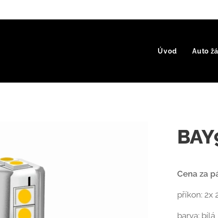
Úvod
Auto ž
BAY
Cena za pá
příkon: 2x 
barva: bílá