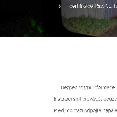
certifikace
: R10, CE,
⚠ Bezpečnostní informace
Instalaci smí provádět pouze
Před montáží odpojte napáje