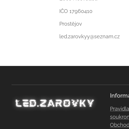
IČO 17960410
Prostějov
led.zarovkyy@seznam.cz
Inform
Pravidl
soukro
Obchod